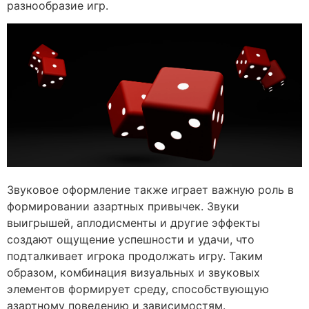
разнообразие игр.
Звуковое оформление также играет важную роль в
формировании азартных привычек. Звуки
выигрышей, аплодисменты и другие эффекты
создают ощущение успешности и удачи, что
подталкивает игрока продолжать игру. Таким
образом, комбинация визуальных и звуковых
элементов формирует среду, способствующую
азартному поведению и зависимостям.