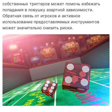
собственных триггеров может помочь избежать
попадания в ловушку азартной зависимости.
Обратная связь от игроков и активное
использование предоставляемых инструментов
может значительно снизить риски.