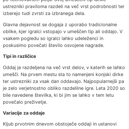
ustrezniki praviloma razdeli na več vrst podrobnosti ter
izberejo tudi zvrsti za izbranega dela.
Glavna dejavnost se dogaja z uporabo tradicionalne
oblike, kjer igralci vstopajo v umeščen tip ali oddajo. V
vsakem pogledu so igralci lahko udeleženci in
poskusimo povečati število osvojene nagrade.
Tipi in različice
Oddaj je razdeljena na več vrst delov, v katerih se lahko
umešči. Na prvem mestu sta to namenjeni konjski dirke
ter ustrezniki za vsak dan oddavajo. Najpopularnejši pa
je zelo verjetnostno obliko razdelilne igre. Leta 2020 so
bile navedene številka, ki bi jim se lahko v tem letu
povečalo preživetje.
Variacije za oddaje
Kljub prvotnim dnevom obstoječe oddaji in ustanovi