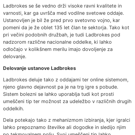
Ladbrokes se še vedno drži visoke ravni kvalitete in
varnosti, kar ga uvršča med vodilne svetowe oddaje.
Ustanovljen je bil že pred prvo svetovno vojno, kar
pomeni da je že oblet 135 let član te sektorja. Tako kot
pri večini podobnih družbah, je tudi Ladbrokes pod
nadzorom različne nacionalne oddelke, ki lahko
odločajo v kolikšnem merilu imajo dovoljenje za
delovanje.
Delovanje ustanove Ladbrokes
Ladbrokes deluje tako z oddajami ter online sistemom,
njeno glavno dejavnost pa je na trg igre s pobude.
Sistem bolezni se lahko uporablja tudi kot prosti
umeščeni tip ter možnost za udeležbo v različnih drugih
oddelkih.
Dela potekajo tako z mehanizmom izbiranja, kjer igralci
lahko prepoznamo številke ali dogodke in sledijo njim
po tekmovalnem polju. Svoj umeščeni tip lahko