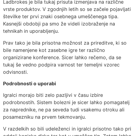
Ladbrokes je bila tukaj prisuta izmenjava na različne
vrste produktov. V zgodnjih letih so se začele pojavljati
številke ter prvi znaki osebnega umeščenega tipa.
Kasnejši obdobji pa smo že videli izobraženje na
tehnikah in uporabljenju.
Prav tako je bila prisotna možnost za prireditve, ki so
bile namenjene kot zasebne igre ter različno
organizirane konference. Sicer lahko rečemo, da se
tukaj še vedno podpira varnost ter temeljni vzorec
odvisnosti.
Podrobnosti o uporabi
Igralci morajo biti zelo pazljivi v času izbire
podrobnostih. Sistem bolezni je sicer lahko pomagatelj
za naprednike, ne pa seveda tudi vsakemu otroku ali
posamezniku na prvem tekmovanju.
V razdelkih so bili udeleženci in igralci prisotno tako pri
oddaji konjske dirke ter kot v umeščen tip. Zatem lahko