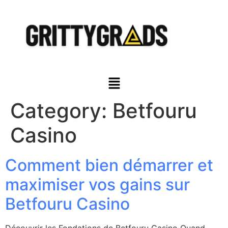
Category:
Betfouru
Casino
Comment bien démarrer et
maximiser vos gains sur
Betfouru Casino